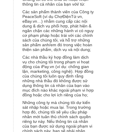
thông tin cá nhân của bạn với/ từ:
Các sản phẩm thành viên của Công ty
PeaceSoft (ví dụ ChợĐiệnTử.vn,
eBay.vn…) nhằm cung cấp các nội
dung & dịch vụ phối hợp, phát hiện &
ngăn chặn các những hành vi có nguy
cơ phạm pháp hoặc trái với các chính
sách của chúng tôi, và hỗ trợ những
sản phẩm anh/em đó trong việc hoàn
thiện sản phẩm, dịch vụ và nội dung;
Các nhà thầu ký hợp đồng làm dịch
vụ cho chúng tôi trong phạm vi hoạt
động của iPay.vn (ví dụ: chống gian
lận, marketing, công nghệ). Hợp đồng
của chúng tôi luôn quy định rằng
những nhà thầu đó không được sử
dụng thông tin cá nhân của bạn vào
mục đích nào khác ngoài phạm vi hợp
đồng hoặc cho lợi ích riêng của họ;
Những công ty mà chúng tôi dự kiến
sát nhập hoặc mua lại. Trong trường
hợp đó, chúng tôi sẽ yêu cầu pháp
nhân mới tuân thủ chính sách quyền
riêng tư này. Nếu thông tin cá nhân
của bạn được sử dụng ngoài phạm vi
chính sách này, bạn sẽ phải nhận