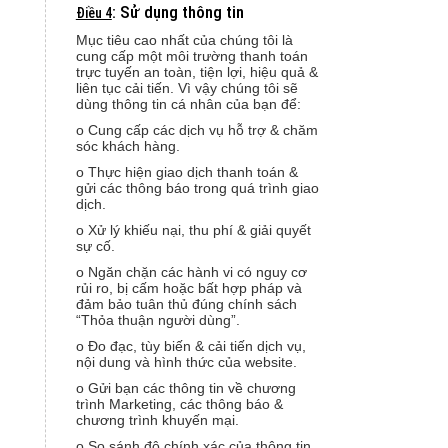
: Sử dụng thông tin
Điều 4
Mục tiêu cao nhất của chúng tôi là
cung cấp một môi trường thanh toán
trực tuyến an toàn, tiện lợi, hiệu quả &
liên tục cải tiến. Vì vậy chúng tôi sẽ
dùng thông tin cá nhân của bạn để:
o Cung cấp các dịch vụ hỗ trợ & chăm
sóc khách hàng.
o Thực hiện giao dịch thanh toán &
gửi các thông báo trong quá trình giao
dịch.
o Xử lý khiếu nại, thu phí & giải quyết
sự cố.
o Ngăn chặn các hành vi có nguy cơ
rủi ro, bị cấm hoặc bất hợp pháp và
đảm bảo tuân thủ đúng chính sách
“Thỏa thuận người dùng”.
o Đo đạc, tùy biến & cải tiến dịch vụ,
nội dung và hình thức của website.
o Gửi bạn các thông tin về chương
trình Marketing, các thông báo &
chương trình khuyến mại.
o So sánh độ chính xác của thông tin