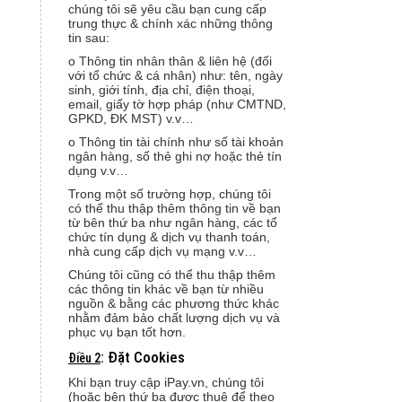
chúng tôi sẽ yêu cầu bạn cung cấp
trung thực & chính xác những thông
tin sau:
o Thông tin nhân thân & liên hệ (đối
với tổ chức & cá nhân) như: tên, ngày
sinh, giới tính, địa chỉ, điện thoại,
email, giấy tờ hợp pháp (như CMTND,
GPKD, ĐK MST) v.v…
o Thông tin tài chính như số tài khoản
ngân hàng, số thẻ ghi nợ hoặc thẻ tín
dụng v.v…
Trong một số trường hợp, chúng tôi
có thể thu thập thêm thông tin về bạn
từ bên thứ ba như ngân hàng, các tổ
chức tín dụng & dịch vụ thanh toán,
nhà cung cấp dịch vụ mạng v.v…
Chúng tôi cũng có thể thu thập thêm
các thông tin khác về bạn từ nhiều
nguồn & bằng các phương thức khác
nhằm đảm bảo chất lượng dịch vụ và
phục vụ bạn tốt hơn.
: Đặt Cookies
Điều 2
Khi bạn truy cập iPay.vn, chúng tôi
(hoặc bên thứ ba được thuê để theo