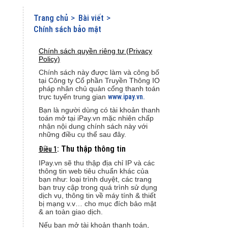
Trang chủ
Bài viết
Chính sách bảo mật
Chính sách quyền riêng tư (Privacy
Policy)
Chính sách này được làm và công bố
tại Công ty Cổ phần Truyền Thông IO
pháp nhân chủ quản cổng thanh toán
trực tuyến trung gian
www.ipay.vn.
Bạn là người dùng có tài khoản thanh
toán mở tại iPay.vn mặc nhiên chấp
nhận nội dung chính sách này với
những điều cụ thể sau đây.
: Thu thập thông tin
Điều 1
IPay.vn sẽ thu thập địa chỉ IP và các
thông tin web tiêu chuẩn khác của
bạn như: loại trình duyệt, các trang
bạn truy cập trong quá trình sử dụng
dịch vụ, thông tin về máy tính & thiết
bị mạng v.v… cho mục đích bảo mật
& an toàn giao dịch.
Nếu bạn mở tài khoản thanh toán,